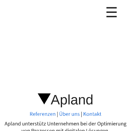
Apland
×
☰
Referenzen
Home
|
Referenzen
Über
uns
Über uns
|
Kontakt
Kontakt
Apland
Apland
unterstütz
Unternehmen
Referenzen
|
Über uns
|
Kontakt
Apland unterstütz Unternehmen bei der Optimierung
bei
von Prozessen mit digitalen Lösungen.